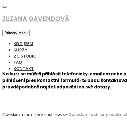
ZUZANA GAVENDOVÁ
Primary Menu
KDO JSEM
KURZY
ZG STUDIO
FAQ
KONTAKT
Na kurz se můžeš přihlásit telefonicky, emailem nebo př
přihlášení přes kontaktní formulář tě budu kontaktovat
pravděpodobně najdeš odpovědi na své dotazy.
Odesláním formuláře souhlasíš se
Zásadami ochrany osobníc