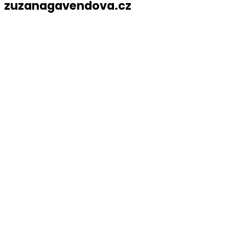
zuzanagavendova.cz
Copyright © Zuzana Gavendová